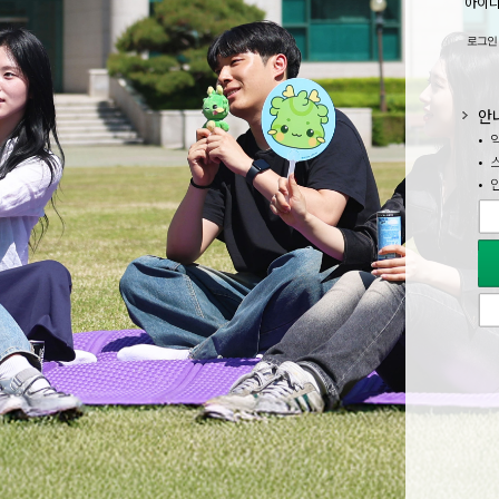
아이
로그인 문의 
안
• 
• 
• 