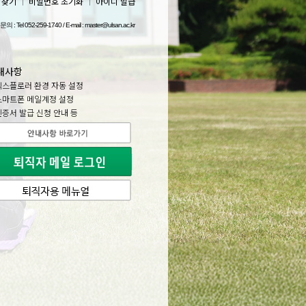
디찾기
｜
비밀번호 초기화
｜
아이디 발급
: Tel 052-259-1740 / E-mail : master@ulsan.ac.kr
내사항
익스플로러 환경 자동 설정
스마트폰 메일계정 설정
인증서 발급 신청 안내 등