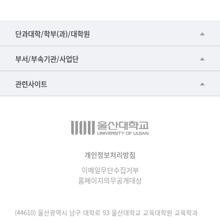
제
목,
등
■인문대학
단과대학/학부(과)/대학원
록
▷국어국문학부
일,
공동기기센터
부서/부속기관/사업단
조
▷영어영문학과
공학교육혁신센터
회
건강가정지원센터
관련사이트
▷일본어·일본학과
수
과학영재교육원
교수협의회
로
▷중국어·중국학과
교무처교직팀
구
구내(경남)은행
▷프랑스어·프랑스학과
성
국어문화원
노동조합
된
▷스페인·중남미학과
국제교류처
표
생명윤리위원회
개인정보처리방침
▷역사·문화학과
기초과학연구소
이메일무단수집거부
온라인 기술거래 플랫폼
▷철학·상담학과
홈페이지의무공개대상
물리BK 미래혁신응집물질물리인재교육연구단
울산대신문
■사회과학대학
메이커스페이스
울산대학교 총동문회
(44610) 울산광역시 남구 대학로 93 울산대학교 교육대학원 교육학과
▷사회과학부